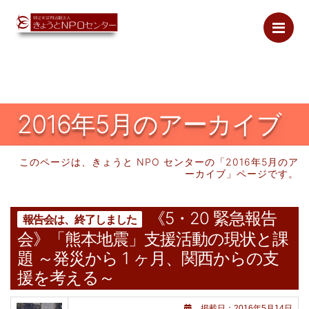
Me
2016年
5月のアーカイブ
このページは、きょうと NPO センターの「
2016年
5月のア
ーカイブ」ページです。
《5・20 緊急報告
報告会は、終了しました
会》「熊本地震」支援活動の現状と課
題 ～発災から 1 ヶ月、関西からの支
援を考える～
掲載日：2016年5月14日