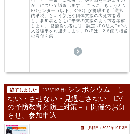
付」と「事業」に転換し、好循環を生み出すの
か について議論します 。さらに、きょうとN
POセンター（以下、KNC）が提唱する「選択
的納税」という新たな団体支援の考え方を通
し、参加者とともに未来の支援のあり方を考察
します。 話題提供者には、認定NPO法人DxPの
入谷理事をお迎えします。DxPは、2.5億円相当
の寄付を集...
シンポジウム「し
終了しました
2025/11/2(日)
ない・させない・見過ごさない－DV
の予防教育と防止対策－」開催のお知
らせ、参加申込
掲載日：2025年10月3日