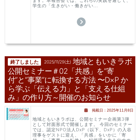
ます。本報告会では、これらの実践を通じて、
学生の「生きがい・働きがい...
地域ともいきラボ
終了しました
2025/11/29(土)
公開セミナー＃02「共感」を”寄
付”と”事業”に転換する方法 〜D×P か
ら学ぶ「伝える力」と「支える仕組
み」の作り方～開催のお知らせ
掲載日：2025年11月8日
地域ともいきラボは、公開セミナー企画第3弾
として対面形式で開催します。 今回のセミナー
では、認定NPO法人DxP（以下、DxP）の入谷
理事をゲストに迎え、「共感」をいかに「寄