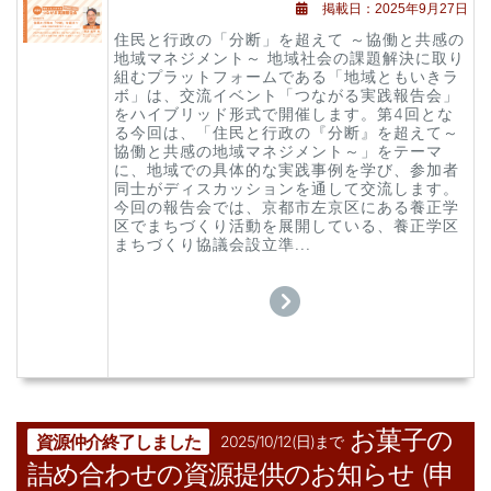
掲載日：2025年9月27日
住民と行政の「分断」を超えて ～協働と共感の
地域マネジメント～ 地域社会の課題解決に取り
組むプラットフォームである「地域ともいきラ
ボ」は、交流イベント「つながる実践報告会」
をハイブリッド形式で開催します。第4回とな
る今回は、「住民と行政の『分断』を超えて～
協働と共感の地域マネジメント～」をテーマ
に、地域での具体的な実践事例を学び、参加者
同士がディスカッションを通して交流します。
今回の報告会では、京都市左京区にある養正学
区でまちづくり活動を展開している、養正学区
まちづくり協議会設立準...
お菓子の
資源仲介終了しました
2025/10/12(日)まで
詰め合わせの資源提供のお知らせ (申