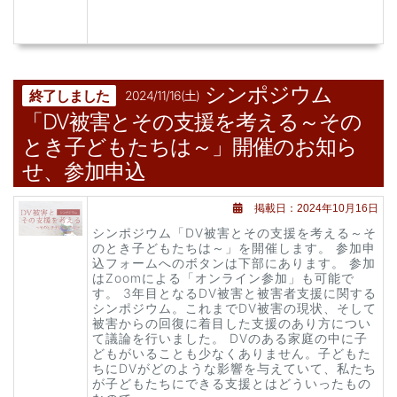
シンポジウム
終了しました
2024/11/16(土)
「DV被害とその支援を考える～その
とき子どもたちは～」開催のお知ら
せ、参加申込
掲載日：2024年10月16日
シンポジウム「DV被害とその支援を考える～そ
のとき子どもたちは～」を開催します。 参加申
込フォームへのボタンは下部にあります。 参加
はZoomによる「オンライン参加」も可能で
す。 3年目となるDV被害と被害者支援に関する
シンポジウム。これまでDV被害の現状、そして
被害からの回復に着目した支援のあり方につい
て議論を行いました。 DVのある家庭の中に子
どもがいることも少なくありません。子どもた
ちにDVがどのような影響を与えていて、私たち
が子どもたちにできる支援とはどういったもの