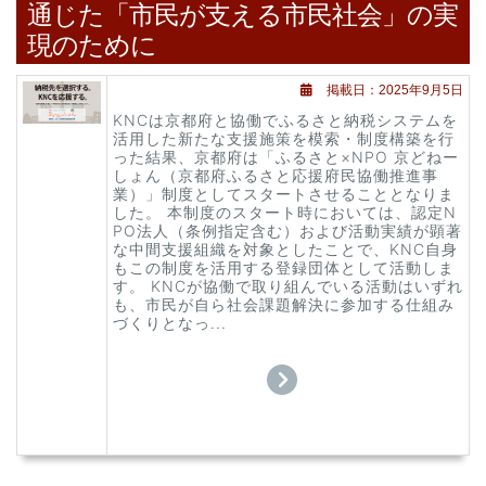
通じた「市民が支える市民社会」の実
現のために
掲載日：2025年9月5日
KNCは京都府と協働でふるさと納税システムを
活用した新たな支援施策を模索・制度構築を行
った結果、京都府は「ふるさと×NPO 京どねー
しょん（京都府ふるさと応援府民協働推進事
業）」制度としてスタートさせることとなりま
した。 本制度のスタート時においては、認定N
PO法人（条例指定含む）および活動実績が顕著
な中間支援組織を対象としたことで、KNC自身
もこの制度を活用する登録団体として活動しま
す。 KNCが協働で取り組んでいる活動はいずれ
も、市民が自ら社会課題解決に参加する仕組み
づくりとなっ...