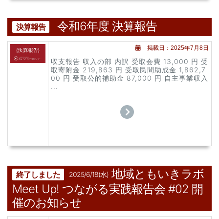
令和6年度 決算報告
決算報告
掲載日：2025年7月8日
収支報告 収入の部 内訳 受取会費 13,000 円 受
取寄附金 219,863 円 受取民間助成金 1,862,7
00 円 受取公的補助金 87,000 円 自主事業収入
...
地域ともいきラボ
終了しました
2025/6/18(水)
Meet Up! つながる実践報告会 #02 開
催のお知らせ