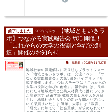
【地域ともいきラ
終了しました
2025/12/17(水)
ボ】つながる実践報告会 #05 開催！
「これからの大学の役割と学びの創
造」開催のお知らせ
掲載日：2025年11月27日
地域社会の課題解決に取り組むプラットフォー
ム「地域ともいきラボ」は、交流イベント「つ
ながる実践報告会」の第5回をハイブリッド形
式で開催します。 今回のテーマは「これからの
大学の役割と学びの創造」。報告者には、長年
にわたり地域政策と公共人材育成に携わってき
た龍谷大学 政策学部 教授の白石克孝氏をお迎
えし、地域社会と大学との新たな関わり方につ
いて深掘りいたしま 近年、大学には「教育」
「研究」に加えて「社会貢献」が求められてい