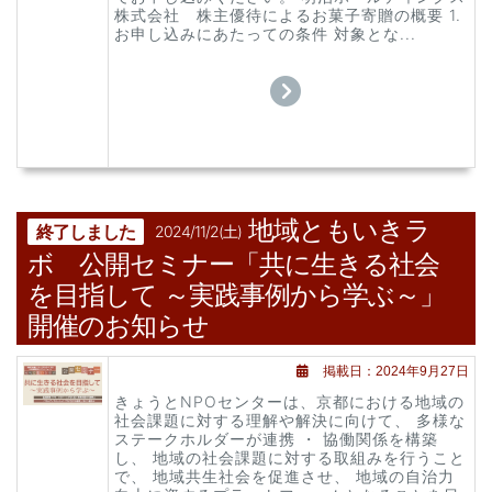
株式会社 株主優待によるお菓子寄贈の概要 1.
お申し込みにあたっての条件 対象とな...
地域ともいきラ
終了しました
2024/11/2(土)
ボ 公開セミナー「共に生きる社会
を目指して ～実践事例から学ぶ～」
開催のお知らせ
掲載日：2024年9月27日
きょうとNPOセンターは、京都における地域の
社会課題に対する理解や解決に向けて、 多様な
ステークホルダーが連携 ・ 協働関係を構築
し、 地域の社会課題に対する取組みを行うこと
で、 地域共生社会を促進させ、 地域の自治力