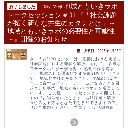
地域ともいきラボ
終了しました
2025/2/2(日)
トークセッション＃01 『「社会課題
が拓く新たな共生のカタチとは」～
地域ともいきラボの必要性と可能性
～』開催のお知らせ
掲載日：2025年1月26日
きょうとNPOセンターは、京都における地域の
社会課題に対する理解や解決に向けて、 多様な
ステークホルダーが連携 ・ 協働関係を構築
し、 地域の社会課題に対する取組みを行うこと
で、 地域共生社会を促進させ、 地域の自治力
向上に資するプラットフォームとなることを目
的とした事業「地域ともいきラボ」を運営して
います。 この度、トークセッションを開催しま
すのでお知らせいたします。地域課題の解決に
関心のある方はどなたでも参加できますので、
ぜひご参加ください。 プログラム 話題提供 ...