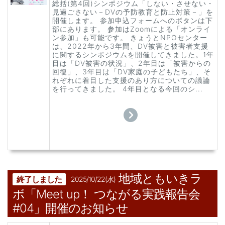
総括(第4回)シンポジウム「しない・させない・
見過ごさない－DVの予防教育と防止対策－」を
開催します。 参加申込フォームへのボタンは下
部にあります。 参加はZoomによる「オンライ
ン参加」も可能です。 きょうとNPOセンター
は、2022年から3年間、DV被害と被害者支援
に関するシンポジウムを開催してきました。1年
目は「DV被害の状況」、2年目は「被害からの
回復」、3年目は「DV家庭の子どもたち」、そ
れぞれに着目した支援のあり方についての議論
を行ってきました。 4年目となる今回のシ...
地域ともいきラ
終了しました
2025/10/22(水)
ボ「Meet up！ つながる実践報告会
#04」開催のお知らせ