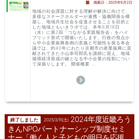
掲載日：2025年6月2日
地域の社会課題に対する理解や解決に向けて、
多様なステークホルダーが連携・協働関係を構
築し、地域共生社会を促進させることを目的と
した地域ともいきラボでは、本年6月18日
（水）に第2回「つながる実践報告会」をハイ
ブリッド形式で開催いたします。行政の視点か
ら中小企業振興条例の意義と可能性を探る本会
議では、約40年にわたり京都市の産業振興に貢
献されてきた小山幸司郎氏を講師に迎え、地域
循環経済形成の鍵となる中小企業の役割につい
て深掘りします。 開催概要 ...
2024年度近畿ろう
終了しました
2025/3/15(土)
きんNPOパートナーシップ制度セミ
ナー「働く人と子どもの明日を応援