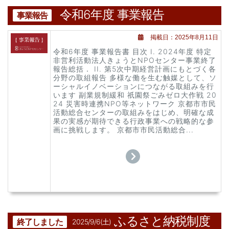
令和6年度 事業報告
事業報告
掲載日：2025年8月11日
令和6年度 事業報告書 目次 I. 2024年度 特定
非営利活動法人きょうとNPOセンター事業終了
報告総括． II. 第5次中期経営計画にもとづく各
分野の取組報告 多様な働を生む触媒として、ソ
ーシャルイノベーションにつながる取組みを行
います 副業規制緩和 祇園祭ごみゼロ大作戦 20
24 災害時連携NPO等ネットワーク 京都市市民
活動総合センターの取組みをはじめ、明確な成
果の実感が期待できる行政事業への戦略的な参
画に挑戦します。 京都市市民活動総合...
ふるさと納税制度
終了しました
2025/9/6(土)