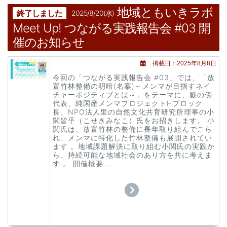
地域ともいきラボ
終了しました
2025/8/20(水)
Meet Up! つながる実践報告会 #03 開
催のお知らせ
掲載日：2025年8月8日
今回の「つながる実践報告会 #03」では、「放
置竹林整備の明暗(名案)～メンマが目指すネイ
チャーポジティブとは～」をテーマに、籔の傍
代表、純国産メンマプロジェクトHブロック
長、NPO法人里の自然文化共育研究所理事の小
関皆乎（こせきみなこ）氏をお招きします。 小
関氏は、放置竹林の整備に長年取り組んでこら
れ、メンマに特化した竹林整備も展開されてい
ます 。地域課題解決に取り組む小関氏の実践か
ら、持続可能な地域社会のあり方を共に考えま
す 。 開催概要 ...