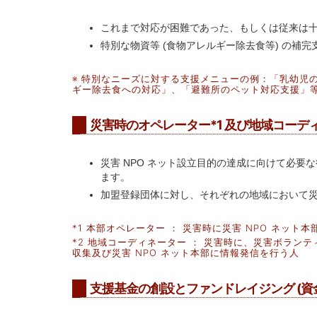
これまで対応が困難であった、もしくは従来は
特別な物資等 (食物アレルギー除去食等) の
※ 特別なニーズに対する支援メニューの例：「乳幼児
ギー除去食への対応」、「避難所のペット対応支援」
災害時のオペレーター*1 及び地域コーデ
災害 NPO ネット設立目的の達成に向けて必要
ます。
加盟登録団体に対し、それぞれの地域において
*1 本部オペレーター ： 災害時に災害 NPO ネ
*2 地域コーディネーター ： 災害時に、災害ボラ
収集及び災害 NPO ネット本部に情報発信を行う人
支援基金の創設とファンドレイジング (資