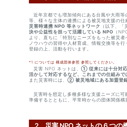
近年京都でも増加傾向にある台風や大雨等
等、様々な主体の連携による被災地支援の仕
災害時連携 NPO 等ネットワーク
（以下、「
決や公益性を担って活躍している NPO
（N
より、直ちに「特別なニーズをもった被災者
ノウハウの習得や人材育成、情報交換等を行
登録の上、活動を行います。
*1 については
構成団体参照
参照してください。
災害 NPO ネットは、
① 従来には十分対応
活かして対応するなど、これまでの仕組みで
また災害時には、
② 被災地域にある加盟登
災害時を想定し多種多様な支援ニーズに可
準備するとともに、平常時からの団体関係構
2 災害 NPO ネットの 6 つの