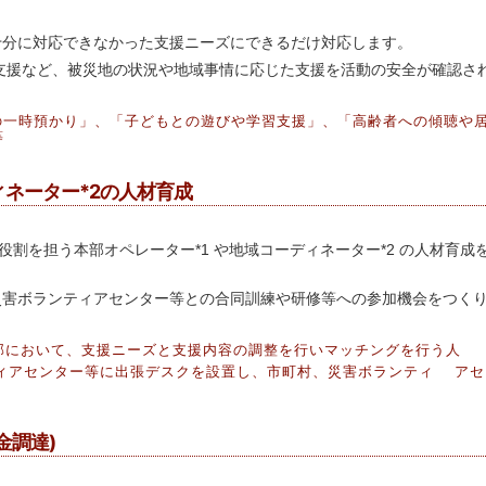
十分に対応できなかった支援ニーズにできるだけ対応します。
補完支援など、被災地の状況や地域事情に応じた支援を活動の安全が確認さ
の一時預かり」、「子どもとの遊びや学習支援」、「高齢者への傾聴や
等
ィネーター*2の人材育成
な役割を担う本部オペレーター*1 や地域コーディネーター*2 の人材
災害ボランティアセンター等との合同訓練や研修等への参加機会をつく
ット本部において、支援ニーズと支援内容の調整を行いマッチングを行う人
ンティアセンター等に出張デスクを設置し、市町村、災害ボランティ ア
金調達)