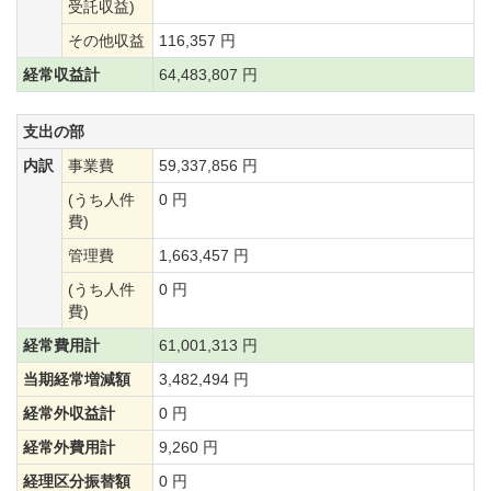
受託収益)
その他収益
116,357 円
経常収益計
64,483,807 円
支出の部
内訳
事業費
59,337,856 円
(うち人件
0 円
費)
管理費
1,663,457 円
(うち人件
0 円
費)
経常費用計
61,001,313 円
当期経常増減額
3,482,494 円
経常外収益計
0 円
経常外費用計
9,260 円
経理区分振替額
0 円