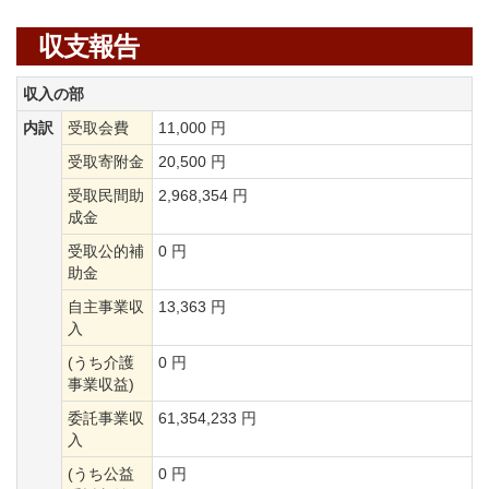
収支報告
収入の部
内訳
受取会費
11,000 円
受取寄附金
20,500 円
受取民間助
2,968,354 円
成金
受取公的補
0 円
助金
自主事業収
13,363 円
入
(うち介護
0 円
事業収益)
委託事業収
61,354,233 円
入
(うち公益
0 円