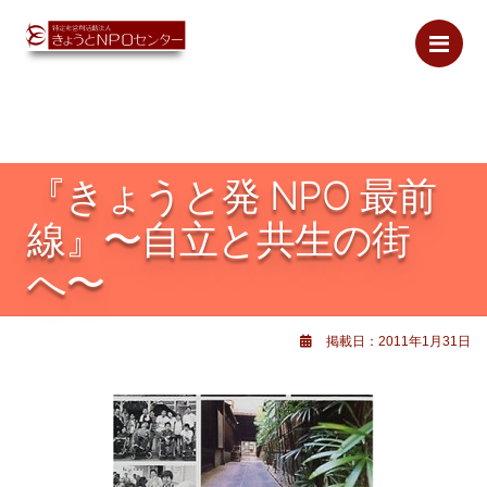
Me
『きょうと発 NPO 最前
線』〜自立と共生の街
へ〜
掲載日：2011年1月31日