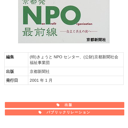
編集
(特)きょうと NPO センター、(公財)京都新聞社会
福祉事業団
出版
京都新聞社
発行日
2001 年 1 月
出版
パブリックリレーション