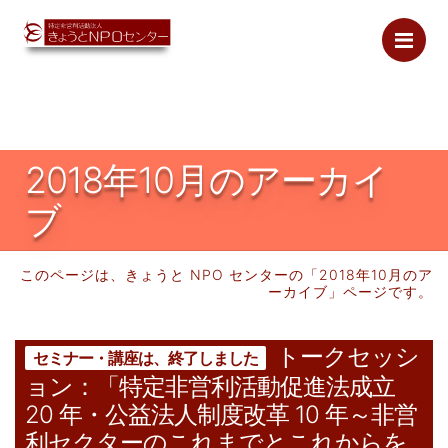
Me
2018年
10月のアーカイ
ブ
このページは、きょうと NPO センターの「
2018年
10月のア
ーカイブ」ページです。
トークセッシ
セミナー・講座は、終了しました
ョン：「特定非営利活動促進法成立
20 年・公益法人制度改革 10 年～非営
利セクターのこれまでとこれからを