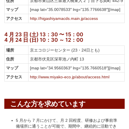
住所
京都市東山区三条通大橋東入 2 丁目下る巽町 442-9
マップ
[map lat=”35.0078533″ lng=”135.7766638″][/map]
アクセス
http://higashiyamacds.main.jp/access
4 月 23 日 (土) 13：30 〜 15：00
4 月 24 日 (日) 10：30 ～ 12：00
場所
京エコロジーセンター (23・24日とも)
住所
京都市伏見区深草池ノ内町 13
マップ
[map lat=”34.9560363″ lng=”135.7660518″][/map]
アクセス
http://www.miyako-eco.jp/about/access.html
こんな方を求めています
5 月から 7 月にかけて、月 2 回程度、研修および事前準
備場所に通うことが可能で、期間中、継続的に活動でき