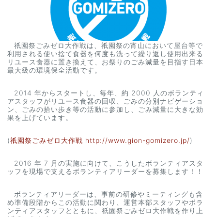
祇園祭ごみゼロ大作戦は、祇園祭の宵山において屋台等で
利用される使い捨て食器を何度も洗って繰り返し使用出来る
リユース食器に置き換えて、お祭りのごみ減量を目指す日本
最大級の環境保全活動です。
2014 年からスタートし、毎年、約 2000 人のボランティ
アスタッフがリユース食器の回収、ごみの分別ナビゲーショ
ン、ごみの拾い歩き等の活動に参加し、ごみ減量に大きな効
果を上げています。
(
祇園祭ごみゼロ大作戦 http://www.gion-gomizero.jp/
)
2016 年 7 月の実施に向けて、こうしたボランティアスタ
ッフを現場で支えるボランティアリーダーを募集します！！
ボランティアリーダーは、事前の研修やミーティングも含
め準備段階からこの活動に関わり、運営本部スタッフやボラ
ンティアスタッフとともに、祇園祭ごみゼロ大作戦を作り上