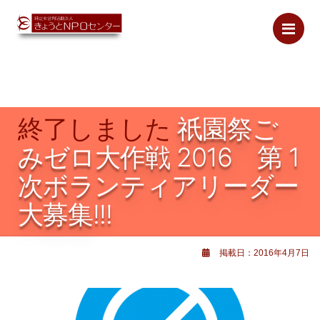
Me
終了しました
祇園祭ご
みゼロ大作戦 2016 第 1
次ボランティアリーダー
大募集!!!
掲載日：2016年4月7日