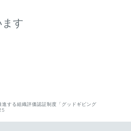
います
が推進する組織評価認証制度「グッドギビング
25