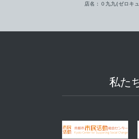
店名：０九九(ゼロキュ
私た