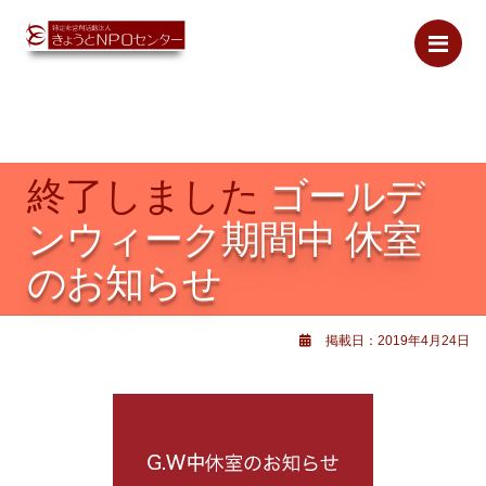
Me
終了しました
ゴールデ
ンウィーク期間中 休室
のお知らせ
掲載日：2019年4月24日