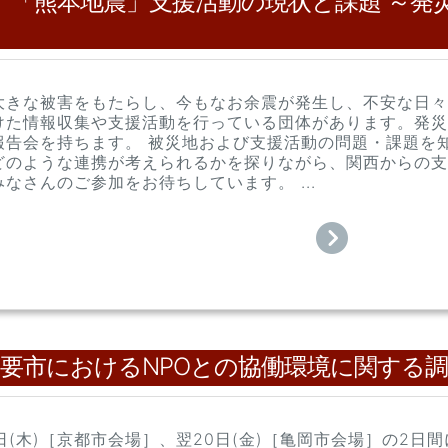
会》「熊本地震」支援活動の現状と課題 ～発
大きな被害をもたらし、今もなお余震が発生し、不安な日々
けた情報収集や支援活動を行っている団体があります。発災か
報告会を持ちます。 被災地および支援活動の問題・課題を
どのような連携が考えられるかを探りながら、関西からの支
なさんのご参加をお待ちしています。 ...
主要市におけるNPOとの協働環境に関する
19日(木)［京都市会場］、翌20日(金)［亀岡市会場］の2