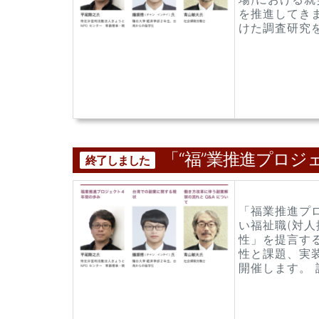
を推進してきま
けた調査研究を
「“福”業推進プロ
終了しました
「福業推進プロ
い福祉職(対
性」を提言する
性と課題、実
開催します。 