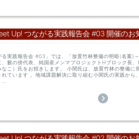
et Up! つながる実践報告会 #03 開催の
る実践報告会 #03」では、「放置竹林整備の明暗(名案
に、籔の傍代表、純国産メンマプロジェクトHブロック長、
みなこ）氏をお招きします。 小関氏は、放置竹林の整備に
されています 。地域課題解決に取り組む小関氏の実践から
..
et Up! つながる実践報告会 #02 開催の