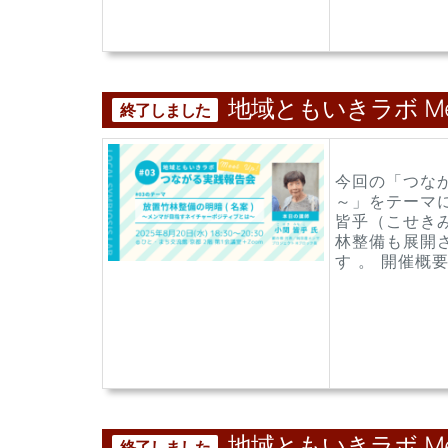
地域ともいきラボ Me
終了しました
今回の「つなが
～」をテーマ
皆乎（こせき
林整備も展開
す 。 開催概要 .
地域ともいきラボ Me
終了しました