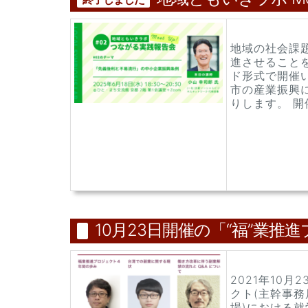
地域の社会課
進させること
ド形式で開催
市の産業振興
りします。 開催
10月23日開催の「“福”業
2021年10
クト(主幹事務
場)における