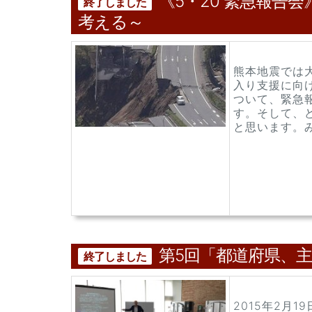
《5・20 緊急報告
終了しました
考える～
熊本地震では
入り支援に向
ついて、緊急
す。そして、
と思います。み
第5回「都道府県、
終了しました
2015年2月