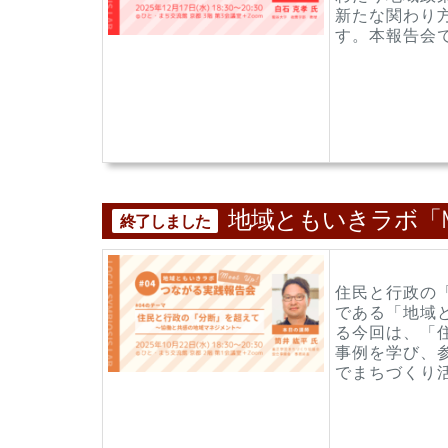
新たな関わり
す。本報告会で
地域ともいきラボ「Me
終了しました
住民と行政の
である「地域
る今回は、「
事例を学び、
でまちづくり活