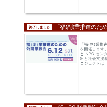
「福(副)業推進のた
終了しました
「福(副)業
を開催します
と NPO セ
出と社会支援
ロジェクトは、K