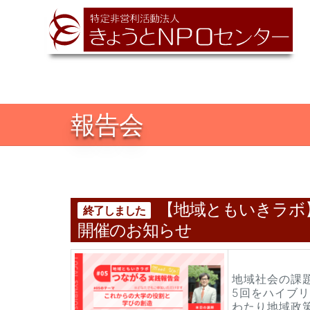
報告会
【地域ともいきラボ
終了しました
開催のお知らせ
地域社会の課
5回をハイブ
わたり地域政