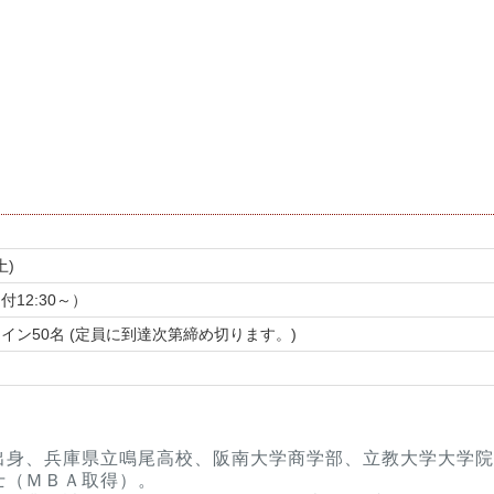
土)
受付12:30～）
イン50名 (定員に到達次第締め切ります。)
出身、兵庫県立鳴尾高校、阪南大学商学部、立教大学大学院
士（ＭＢＡ取得）。