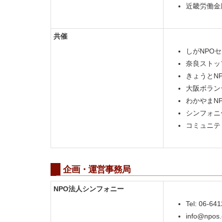
近畿労働金
共催
しがNPO
奈良ストッ
きょうとN
大阪ボラン
わかやまN
シンフォニ
コミュニテ
企画・運営事務局
NPO法人シンフォニー
Tel: 06-64
info@npos.