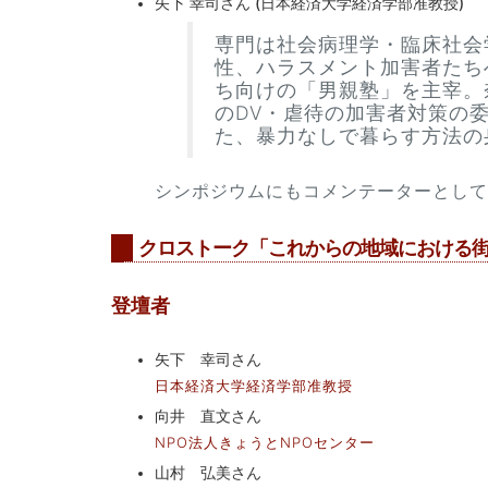
矢下 幸司さん (日本経済大学経済学部准教授)
専門は社会病理学・臨床社会
性、ハラスメント加害者たち
ち向けの「男親塾」を主宰。
のDV・虐待の加害者対策の
た、暴力なしで暮らす方法の
シンポジウムにもコメンテーターとして
クロストーク「これからの地域における
登壇者
矢下 幸司さん
日本経済大学経済学部准教授
向井 直文さん
NPO法人きょうとNPOセンター
山村 弘美さん